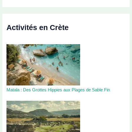
c
h
e
r
c
Activités en Crète
h
e
r
:
Matala : Des Grottes Hippies aux Plages de Sable Fin