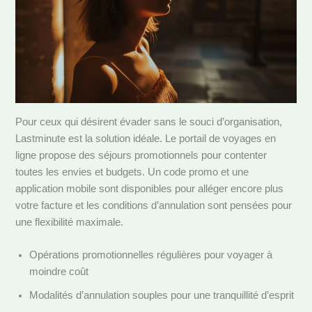
Pour ceux qui désirent évader sans le souci d’organisation,
Lastminute est la solution idéale. Le portail de voyages en
ligne propose des séjours promotionnels pour contenter
toutes les envies et budgets. Un code promo et une
application mobile sont disponibles pour alléger encore plus
votre facture et les conditions d’annulation sont pensées pour
une flexibilité maximale.
Opérations promotionnelles régulières pour voyager à
moindre coût
Modalités d’annulation souples pour une tranquillité d’esprit