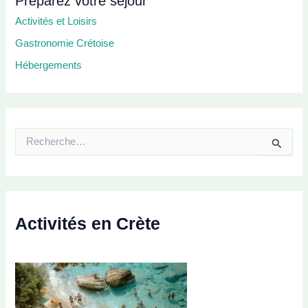
Préparez votre séjour
Activités et Loisirs
Gastronomie Crétoise
Hébergements
R
e
c
h
e
r
c
Activités en Crète
h
e
r
: