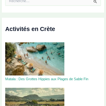
e
c
h
e
r
c
Activités en Crète
h
e
r
:
Matala : Des Grottes Hippies aux Plages de Sable Fin